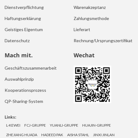
Dienstverpflichtung
Warenakzeptanz
Haftungserklärung
Zahlungsmethode
Geistiges Eigentum
Lieferart
Datenschutz
Rechnung/Ursprungszertifikat
Mach mit.
Wechat
Geschäftszusammenarbeit
Auswahlprinzip
Kooperationsprozess
QP-Sharing-System
Links:
L-KEWEI
FCJ-GRUPPE
YUANLI-GRUPPE
HUAJIN-GRUPPE
ZHEJIANG HUADA
HADEED PAK
AISHA STAHL
JINXI JINLAN