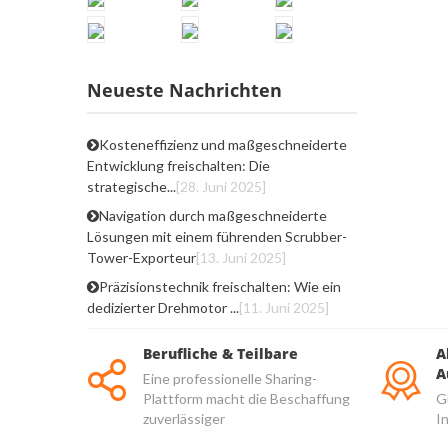
Neueste Nachrichten
Kosteneffizienz und maßgeschneiderte
Entwicklung freischalten: Die
strategische...
[28. Juni 2025]
Navigation durch maßgeschneiderte
Lösungen mit einem führenden Scrubber-
Tower-Exporteur
[13. Juni 2025]
Präzisionstechnik freischalten: Wie ein
dedizierter Drehmotor ...
[11. Juni 2025]
Berufliche & Teilbare
A
A
Eine professionelle Sharing-
Plattform macht die Beschaffung
G
zuverlässiger
I
u