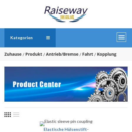
Kategorien
Zuhause
Produkt
Antrieb/Bremse
Fahrt
Kopplung
Elastische Hülsenstift-