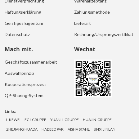
Dienstverpflichtung
Warenakzeptanz
Haftungserklärung
Zahlungsmethode
Geistiges Eigentum
Lieferart
Datenschutz
Rechnung/Ursprungszertifikat
Mach mit.
Wechat
Geschäftszusammenarbeit
Auswahlprinzip
Kooperationsprozess
QP-Sharing-System
Links:
L-KEWEI
FCJ-GRUPPE
YUANLI-GRUPPE
HUAJIN-GRUPPE
ZHEJIANG HUADA
HADEED PAK
AISHA STAHL
JINXI JINLAN