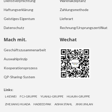
Dienstverpflichtung
Warenakzeptanz
Haftungserklärung
Zahlungsmethode
Geistiges Eigentum
Lieferart
Datenschutz
Rechnung/Ursprungszertifikat
Mach mit.
Wechat
Geschäftszusammenarbeit
Auswahlprinzip
Kooperationsprozess
QP-Sharing-System
Links:
L-KEWEI
FCJ-GRUPPE
YUANLI-GRUPPE
HUAJIN-GRUPPE
ZHEJIANG HUADA
HADEED PAK
AISHA STAHL
JINXI JINLAN