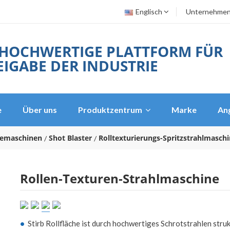
Englisch
Unternehme
 HOCHWERTIGE PLATTFORM FÜR
IGABE DER INDUSTRIE
e
Über uns
Produktzentrum
Marke
An
iemaschinen
Shot Blaster
Rolltexturierungs-Spritzstrahlmasch
Rollen-Texturen-Strahlmaschine
•
Stirb Rollfläche ist durch hochwertiges Schrotstrahlen stru