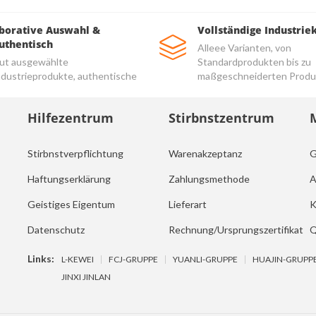
borative Auswahl &
Vollständige Industrie
uthentisch
Alleee Varianten, von
ut ausgewählte
Standardprodukten bis zu
ndustrieprodukte, authentische
maßgeschneiderten Produ
nd hochwertige Produkte
Hilfezentrum
Stirbnstzentrum
Stirbnstverpflichtung
Warenakzeptanz
G
Haftungserklärung
Zahlungsmethode
A
Geistiges Eigentum
Lieferart
K
Datenschutz
Rechnung/Ursprungszertifikat
Q
Links:
L-KEWEI
FCJ-GRUPPE
YUANLI-GRUPPE
HUAJIN-GRUPP
JINXI JINLAN