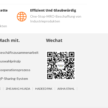
kette
Effizient Und Glaubwürdig
One-Stop-MRO-Beschaffung von
Industrieprodukten
kten
Mach mit.
Wechat
eschäftszusammenarbeit
uswahlprinzip
ooperationsprozess
P-Sharing-System
E
ZHEJIANG HUADA
HADEED PAK
AISHA STAHL