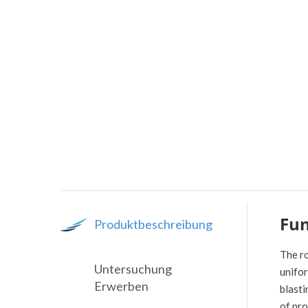
Fu
Produktbeschreibung
The ro
Untersuchung
unifor
Erwerben
blasti
of pro