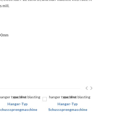
 mill.
000mm
Hanger-Typ
Hanger-Typ
Han
Schusssprengmaschine
Schusssprengmaschine
Schusssp