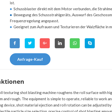
ist.
•
Schussblaster direkt mit dem Motor verbunden, die Strahlme
•
Bewegung des Schussstrahlgeräts, Auswurf des Geschossma
Frequenzregelung angepasst.
•
Geeignet zum Aufrauen und Texturieren der Walzfläche in 
Anfrage-Kauf
nktionen
ll texturing shot blasting machine roughens the roll surface with hig
m and rough. The equipment is simple to operate, reliable to work a
ng device, shot material ejection and roll rotation can be adjusted by
jectile particle size selection, precise control of shot blasting amou