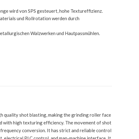
nge wird von SPS gesteuert, hohe Textureffizienz.
terials und Rollrotation werden durch
metallurgischen Walzwerken und Hautpassmühlen.
h quality shot blasting, making the grinding roller face
nd with high texturing efficiency. The movement of shot
 frequency conversion. It has strict and reliable control
nt, electrical PLC control, and man-machine interface. It