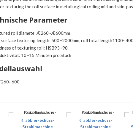
for texturing the roll surface in metallurgical rolling mill and skin-pass
hnische Parameter
xtured roll diamete: Æ260~Æ600mm
ll surface texturing length: 500~2000mm, roll total length1100~4
rdness of texturing roll: HSB93~98
oduktivität: 10~15 Minuten pro Stück
dellauswahl
BF260~600
Krabbler-Schuss-
Krabbler-Schuss-
Strahlmaschine
Strahlmaschine