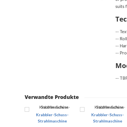
suits 
Tec
-- Te
-- Ro
-- Ha
-- Pr
Mo
-- T
Verwandte Produkte
-Typ
Krabbler-Schuss-
Krabbler-Schuss-
gmaschine
Strahlmaschine
Strahlmaschine