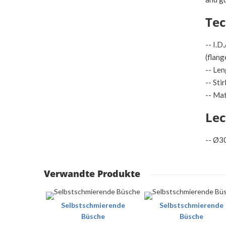
Tec
-- I.
(flang
-- Len
-- St
-- Ma
Lec
-- Ø
Verwandte Produkte
Walze
Selbstschmierende
Selbstschmierende
Büsche
Büsche