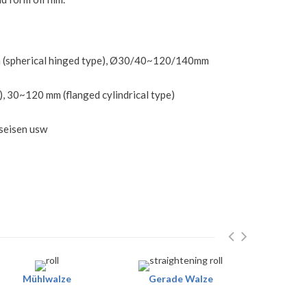
 (spherical hinged type), Ø30/40~120/140mm
, 30~120 mm (flanged cylindrical type)
seisen usw
Mühlwalze
Gerade Walze
Gera