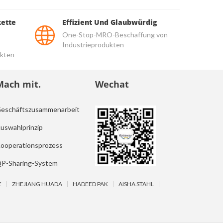
kette
Effizient Und Glaubwürdig
One-Stop-MRO-Beschaffung von
Industrieprodukten
kten
Mach mit.
Wechat
eschäftszusammenarbeit
uswahlprinzip
ooperationsprozess
P-Sharing-System
E
ZHEJIANG HUADA
HADEED PAK
AISHA STAHL