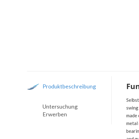
Fu
Produktbeschreibung
Selbst
Untersuchung
swing 
Erwerben
made o
metal 
bearin
and gu