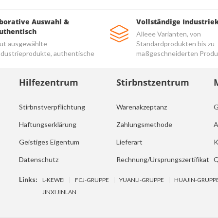
borative Auswahl &
Vollständige Industrie
uthentisch
Alleee Varianten, von
ut ausgewählte
Standardprodukten bis zu
ndustrieprodukte, authentische
maßgeschneiderten Produ
nd hochwertige Produkte
Hilfezentrum
Stirbnstzentrum
Stirbnstverpflichtung
Warenakzeptanz
G
Haftungserklärung
Zahlungsmethode
A
Geistiges Eigentum
Lieferart
K
Datenschutz
Rechnung/Ursprungszertifikat
Q
Links:
L-KEWEI
FCJ-GRUPPE
YUANLI-GRUPPE
HUAJIN-GRUPP
JINXI JINLAN