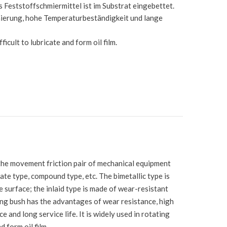
 Feststoffschmiermittel ist im Substrat eingebettet.
hmierung, hohe Temperaturbeständigkeit und lange
icult to lubricate and form oil film.
f the movement friction pair of mechanical equipment
late type, compound type, etc. The bimetallic type is
e surface; the inlaid type is made of wear-resistant
ing bush has the advantages of wear resistance, high
e and long service life. It is widely used in rotating
 form oil film.