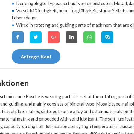
•
Der eingelegte Typ basiert auf verschleißfestem Metall, das
•
Verschleißfestigkeit, hohe Tragfähigkeit, starke Selbstsc
Lebensdauer.
•
Wired in rotating and guiding parts of machinery that are diff
Anfrage-Kauf
nktionen
schmierende Büsche is wearing part, it is set at the rotating part o
and guiding, and mainly consists of bimetal type, Mosaic type, nail p
f steel plate matrix, sintered bronze alloy and other materials on th
material matrix and embedded with solid lubricant. The self-lubricat
g capacity, strong self-lubrication ability, high temperature resistanc
iding parts of mechanical equipment that are difficult to lubricate and