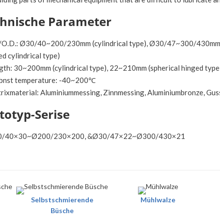
hnische Parameter
D./O.D.: Ø30/40~200/230mm (cylindrical type), Ø30/47~300/430mm
ed cylindrical type)
gth: 30~200mm (cylindrical type), 22~210mm (spherical hinged type)
irbnst temperature: -40~200℃
trixmaterial: Aluminiummessing, Zinnmessing, Aluminiumbronze, Gus
totyp-Serise
30/40×30~Ø200/230×200, &Ø30/47×22~Ø300/430×21
Selbstschmierende
Mühlwalze
Büsche