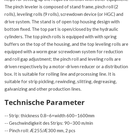
The pinch leveler is composed of stand frame, pinch roll (2
rolls), leveling rolls (9 rolls), screwdown device (or HGC) and
drive system. The stand is of open top housing design with
bottom fixed. The top part is open/closed by the hydraulic
cylinders. The top pinch rolls is equipped with with spring
buffers on the top of the housing, and the top leveling rolls are
equipped with a worm gear screwdown system for reduction
and roll gap adjustment; the pinch roll and leveling rolls are
driven respectively by a motor-driven reducer or a distribution
box. It is suitable for rolling line and processing line. It is
suitable for strip pickling, rewinding, slitting, degreasing,
galvanizing and other production lines.
Technische Parameter
-- Strip: thickness 0.8~6×width 600~1600mm
-- Geschwindigkeit des Strips: 90~300 m/min
-- Pinch roll: Æ255/Æ300 mm, 2 pcs