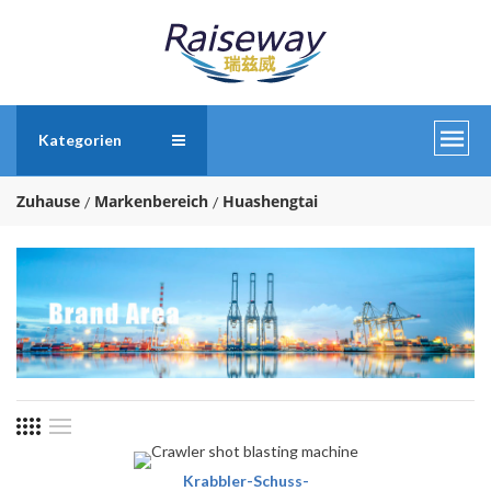
Kategorien
Zuhause
Markenbereich
Huashengtai
Krabbler-Schuss-